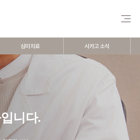
심미치료
시카고 소식
치아성형
스타갤러리
치아미백
시카고 뉴스
잇몸성형
온라인 예약
입니다.