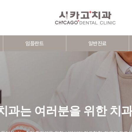
임플란트
일반진료
임플란트 소개
충치치료
즉시식립 임플란트
신경치료
뼈이식 임플란트
보철치료
상악동 거상술 임플란트
치주치료
치과는 여러분을 위한 치과
전체 임플란트
임플란트 틀니