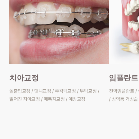
치아교정
임플란트
돌출입교정 / 덧니교정 / 주걱턱교정 / 무턱교정 /
전악임플란트 /
벌어진 치아교정 / 매복치교정 / 예방교정
/ 상악동 거상술