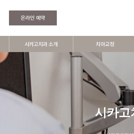
온라인 예약
시카고치과 소개
치아교정
의료진 소개
돌출입교정
시설·장비 소개
덧니교정
병원둘러보기
주걱턱교정
찾아오시는길·진료시간
벌어진 치아교정
시카고
매복치교정
예방교정